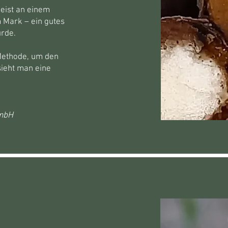
eist an einem
m Mark – ein gutes
urde.
Methode, um den
sieht man eine
GmbH