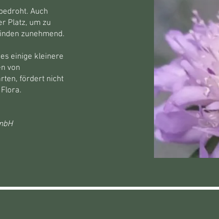
 bedroht. Auch
r Platz, um zu
winden zunehmend.
es einige kleinere
en von
ten, fördert nicht
Flora.
GmbH