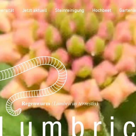
versität
Jetzt aktuell
Steinreinigung
Hochbeet
Gartenä